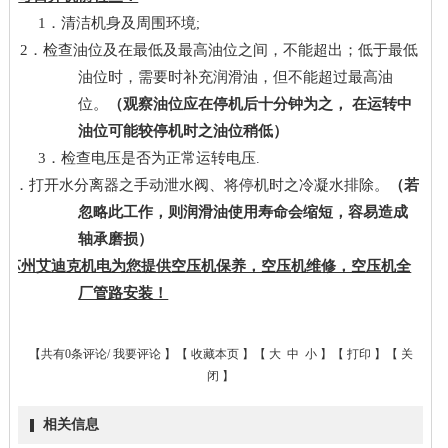
1．清洁机身及周围环境
;
．检查油位及在最低及最高油位之间，不能超出；低于最低
油位时，需要时补充润滑油，但不能超过最高油
位。
（观察油位应在停机后十分钟为之， 在运转中
油位可能较停机时之油位稍低）
3．检查电压是否为正常运转电压
.
开水分离器之手动泄水阀、将停机时之冷凝水排除。
（若
忽略此工作，则润滑油使用寿命会缩短，容易造成
轴承磨损）
机苏州艾迪克机电为您提供空压机保养，空压机维修，空压机全
厂管路安装！
【共有0条评论/
我要评论
】【
收藏本页
】【
大
中
小
】【
打印
】【
关
闭
】
相关信息