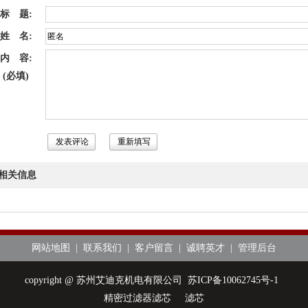
标 题:
姓 名:
内 容:
(必填)
相关信息
网站地图
|
联系我们
|
客户留言
|
诚聘英才
|
管理后台
copyright @ 苏州艾迪克机电有限公司
苏ICP备10062745号-1
精密过滤器滤芯
滤芯