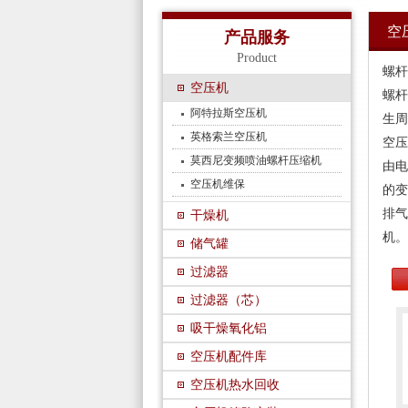
空
产品服务
Product
螺杆
空压机
螺杆
阿特拉斯空压机
生周
英格索兰空压机
空压
莫西尼变频喷油螺杆压缩机
由电
空压机维保
的变
排气
干燥机
机。
储气罐
过滤器
过滤器（芯）
吸干燥氧化铝
空压机配件库
空压机热水回收