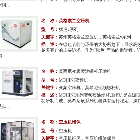
阿...
名 称：
英格索兰空压机
型 号：
猛虎v系列
关键字：
苏州英格索兰空压机，英格索兰v系列
描 述：
在绿色节能与环保的大势所趋下，寻求高
越多客户的主要诉求。作为“绿色”产品的倡导者，
...
名 称：
莫西尼变频喷油螺杆压缩机
型 号：
MOHINI变频机
关键字：
变频空压机，莫希尼变频螺杆机
描 述：
MOHINI系列变频喷油螺杆压缩机是在
功研制而成。莫希尼该系列机器具有运行稳定、操
点...
名 称：
空压机维保
型 号：
空压机
关键字：
空压机维保，空压机维修保养