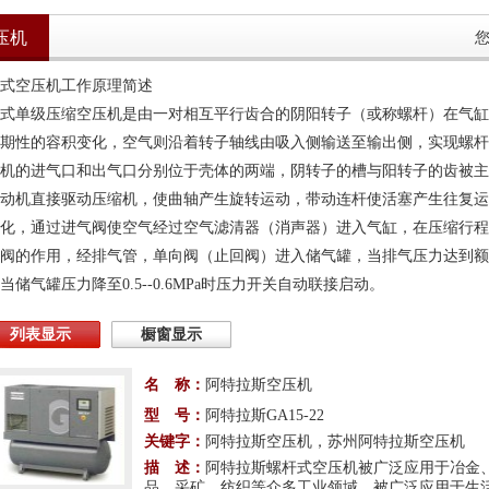
压机
式空压机工作原理简述
式单级压缩空压机是由一对相互平行齿合的阴阳转子（或称螺杆）在气缸
期性的容积变化，空气则沿着转子轴线由吸入侧输送至输出侧，实现螺杆
机的进气口和出气口分别位于壳体的两端，阴转子的槽与阳转子的齿被主
动机直接驱动压缩机，使曲轴产生旋转运动，带动连杆使活塞产生往复运
化，通过进气阀使空气经过空气滤清器（消声器）进入气缸，在压缩行程
阀的作用，经排气管，单向阀（止回阀）进入储气罐，当排气压力达到额定
当储气罐压力降至0.5--0.6MPa时压力开关自动联接启动。
列表显示
橱窗显示
名 称：
阿特拉斯空压机
型 号：
阿特拉斯GA15-22
关键字：
阿特拉斯空压机，苏州阿特拉斯空压机
描 述：
阿特拉斯螺杆式空压机被广泛应用于冶金
品、采矿、纺织等众多工业领域，被广泛应用于生